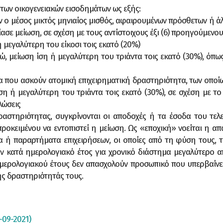
 των οικογενειακών εισοδημάτων ως εξής:
ων ο μέσος μικτός μηνιαίος μισθός, αφαιρουμένων πρόσθετων ή ά
σε μείωση, σε σχέση με τους αντίστοιχους έξι (6) προηγούμενο
 ή μεγαλύτερη του είκοσι τοις εκατό (20%)
ευρώ, μείωση ίση ή μεγαλύτερη του τριάντα τοις εκατό (30%), όπ
α που ασκούν ατομική επιχειρηματική δραστηριότητα, των οποίω
η ή μεγαλύτερη του τριάντα τοις εκατό (30%), σε σχέση με το
λώσεις
αστηριότητας, συγκρίνονται οι αποδοχές ή τα έσοδα του τελε
προκειμένου να εντοπιστεί η μείωση. Ως «εποχική» νοείται η 
τα ή παραρτήματα επιχειρήσεων, οι οποίες από τη φύση τους, τι
κατά ημερολογιακό έτος για χρονικό διάστημα μεγαλύτερο από
ημερολογιακού έτους δεν απασχολούν προσωπικό που υπερβαίνε
ης δραστηριότητάς τους.
-09-2021)