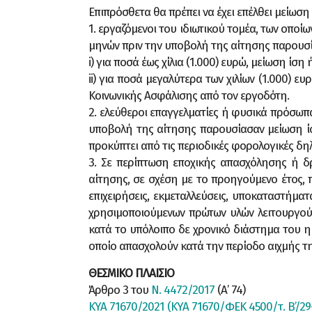
Επιπρόσθετα θα πρέπει να έχει επέλθει μείωση
1. εργαζόμενοι του ιδιωτικού τομέα, των οποί
μηνών πριν την υποβολή της αίτησης παρουσία
i) για ποσά έως χίλια (1.000) ευρώ, μείωση ίση
ii) για ποσά μεγαλύτερα των χιλίων (1.000) 
Κοινωνικής Ασφάλισης από τον εργοδότη.
2. ελεύθεροι επαγγελματίες ή φυσικά πρόσωπ
υποβολή της αίτησης παρουσίασαν μείωση ίσ
προκύπτει από τις περιοδικές φορολογικές δη
3. Σε περίπτωση εποχικής απασχόλησης ή δρ
αίτησης, σε σχέση με το προηγούμενο έτος, 
επιχειρήσεις, εκμεταλλεύσεις, υποκαταστήμα
χρησιμοποιούμενων πρώτων υλών λειτουργούν 
κατά το υπόλοιπο δε χρονικό διάστημα του 
οποίο απασχολούν κατά την περίοδο αιχμής τ
ΘΕΣΜΙΚΟ ΠΛΑΙΣΙΟ
Άρθρο 3 του
Ν. 4472/2017
(Α’ 74)
ΚΥΑ 71670/2021 (ΚΥΑ 71670/ΦΕΚ 4500/τ. Β’/29