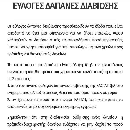
Skip to content
ΕΥΛΟΓΕΣ ΔΑΠΑΝΕΣ ΔΙΑΒΙΩΣΗΣ
Οι εύλογες δαπάνες διαβίωσης προσδιορίζουν τα έξοδα που είναι
αποδεκτό να έχει μια οικογένεια για να ζήσει επαρκώς. Αφού
καλυφθούν οι δαπάνες αυτές, το οποιοδήποτε ποσό περισσεύει,
μπορεί να χρησιμοποιηθεί για την αποπληρωμή των χρεών προς
τράπεζες και διαχειριστές δανείων.
Το κατά πόσο μια δαπάνη είναι εύλογη (δηλ. αν είναι όντως
ανελαστική και θα πρέπει υποχρεωτικά να καλύπτεται) προκύπτει
με 2 τρόπους:
1. από τον πίνακα εύλογων δαπανών διαβίωσης της ΕΛΣΤΑΤ (βλ. στο
ενημερωτικό υλικό), ο οποίος θέτει κάποια όρια ποσών σε ευρώ
2. αν ξεπερνά τα ποσά του πίνακα ΕΛΣΤΑΤ, τότε θα πρέπει να
αποδεικνύεται με συγκεκριμένα τεκμήρια/έγγραφα.
Σημειώνεται ότι, στη διαδικασία ρύθμισης ενός δανείου, η
τράπεζα/διαχειριστής δανείου ενδέχεται να μην δεχθεί το ποσό