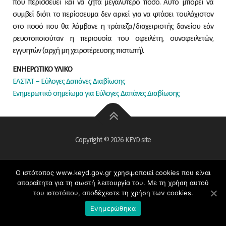
που περισσεύει και να ζητά μεγαλύτερο ποσό. Αυτό μπορεί να
συμβεί διότι το περίσσευμα δεν αρκεί για να φτάσει τουλάχιστον
στο ποσό που θα λάμβανε η τράπεζα/διαχειριστής δανείου εάν
ρευστοποιούταν η περιουσία του οφειλέτη, συνοφειλετών,
εγγυητών (αρχή μη χειροτέρευσης πιστωτή).
ΕΝΗΕΡΩΤΙΚΟ ΥΛΙΚΟ
ΕΛΣΤΑΤ – Εύλογες Δαπάνες Διαβίωσης
Ενημερωτικό σημείωμα για Εύλογες Δαπάνες Διαβίωσης
Copyright © 2026 KEYD site
Ο ιστότοπος www.keyd.gov.gr χρησιμοποιεί cookies που είναι
απαραίτητα για τη σωστή λειτουργία του. Με τη χρήση αυτού
του ιστοτόπου, αποδέχεστε τη χρήση των cookies.
Ενημερώθηκα