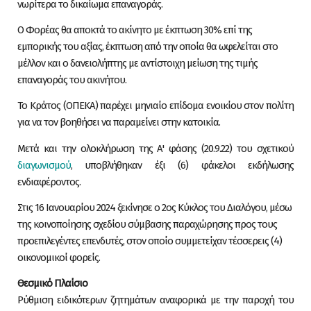
νωρίτερα το δικαίωμα επαναγοράς.
Ο Φορέας θα αποκτά το ακίνητο με έκπτωση 30% επί της
εμπορικής του αξίας, έκπτωση από την οποία θα ωφελείται στο
μέλλον και ο δανειολήπτης με αντίστοιχη μείωση της τιμής
επαναγοράς του ακινήτου.
Το Κράτος (ΟΠΕΚΑ) παρέχει μηνιαίο επίδομα ενοικίου στον πολίτη
για να τον βοηθήσει να παραμείνει στην κατοικία.
Μετά και την ολοκλήρωση της Α' φάσης (20.9.22) του σχετικού
διαγωνισμού
, υποβλήθηκαν έξι (6) φάκελοι εκδήλωσης
ενδιαφέροντος.
Στις 16 Ιανουαρίου 2024 ξεκίνησε ο 2ος Κύκλος του Διαλόγου, μέσω
της κοινοποίησης σχεδίου σύμβασης παραχώρησης προς τους
προεπιλεγέντες επενδυτές, στον οποίο συμμετείχαν τέσσερεις (4)
οικονομικοί φορείς.
Θεσμικό Πλαίσιο
Ρύθμιση ειδικότερων ζητημάτων αναφορικά με την παροχή του