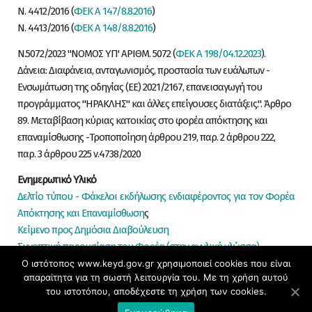
Ν. 4412/2016 (
ΦΕΚ Α 147/8.8.2016
)
Ν. 4413/2016 (
ΦΕΚ Α 148/8.8.2016
)
Ν.5072/2023 "ΝΟΜΟΣ ΥΠ' ΑΡΙΘΜ. 5072 (
ΦΕΚ Α 198/04.12.2023
).
Δάνεια: Διαφάνεια, ανταγωνισμός, προστασία των ευάλωτων -
Ενσωμάτωση της οδηγίας (ΕΕ) 2021/2167, επανεισαγωγή του
προγράμματος "ΗΡΑΚΛΗΣ" και άλλες επείγουσες διατάξεις.". Άρθρο
89. Μεταβίβαση κύριας κατοικίας στο φορέα απόκτησης και
επαναμίσθωσης -Τροποποίηση άρθρου 219, παρ. 2 άρθρου 222,
παρ. 3 άρθρου 225 ν.4738/2020
Ενημερωτικό Υλικό
Δελτίο τύπου - Φάκελοι εκδήλωσης ενδιαφέροντος για τον Φορέα
Απόκτησης και Επαναμίσθωση
ς
Κείμενο προς Δημόσια Διαβούλευση
Συνοπτική παρουσίαση του Φορέα (στην αγγλική γλώσσα)
Ο ιστότοπος www.keyd.gov.gr χρησιμοποιεί cookies που είναι
Δελτίο τύπου - Πρόοδος ανταγωνιστικού διαλόγου για τον Φορέα
απαραίτητα για τη σωστή λειτουργία του. Με τη χρήση αυτού
Απόκτησης και Επαναμίσθωσης Ακινήτων
(Ν.4738/2020) σύμφωνα
του ιστοτόπου, αποδέχεστε τη χρήση των cookies.
με τη διακήρυξη Δ3/2022 Α.Π. 164799 ΕΞ 2022, 10.11.2022