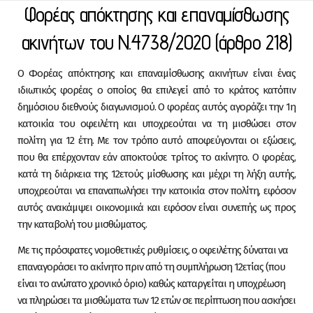
Skip to content
Φορέας απόκτησης και επαναμίσθωσης
ακινήτων του Ν.4738/2020 (άρθρο 218)
Ο Φορέας απόκτησης και επαναμίσθωσης ακινήτων είναι ένας
ιδιωτικός φορέας ο οποίος θα επιλεγεί από το κράτος κατόπιν
δημόσιου διεθνούς διαγωνισμού. Ο φορέας αυτός αγοράζει την 1η
κατοικία του οφειλέτη και υποχρεούται να τη μισθώσει στον
πολίτη για 12 έτη. Με τον τρόπο αυτό αποφεύγονται οι εξώσεις,
που θα επέρχονταν εάν αποκτούσε τρίτος το ακίνητο. Ο φορέας,
κατά τη διάρκεια της 12ετούς μίσθωσης και μέχρι τη λήξη αυτής,
υποχρεούται να επαναπωλήσει την κατοικία στον πολίτη, εφόσον
αυτός ανακάμψει οικονομικά και εφόσον είναι συνεπής ως προς
την καταβολή του μισθώματος.
Με τις πρόσφατες νομοθετικές ρυθμίσεις, ο οφειλέτης δύναται να
επαναγοράσει το ακίνητο πριν από τη συμπλήρωση 12ετίας (που
είναι το ανώτατο χρονικό όριο) καθώς καταργείται η υποχρέωση
να πληρώσει τα μισθώματα των 12 ετών σε περίπτωση που ασκήσει