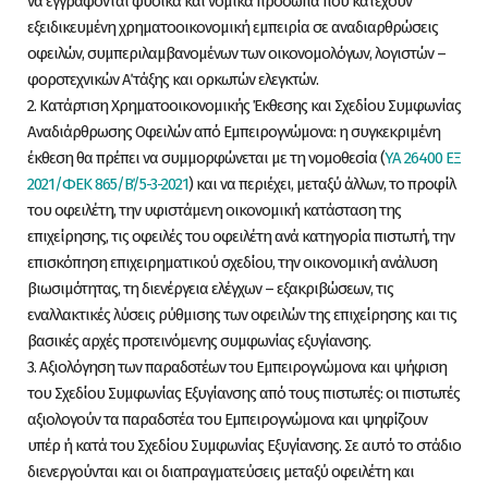
να εγγράφονται φυσικά και νομικά πρόσωπα που κατέχουν
εξειδικευμένη χρηματοοικονομική εμπειρία σε αναδιαρθρώσεις
οφειλών, συμπεριλαμβανομένων των οικονομολόγων, λογιστών –
φοροτεχνικών Α΄ τάξης και ορκωτών ελεγκτών.
2. Κατάρτιση Χρηματοοικονομικής Έκθεσης και Σχεδίου Συμφωνίας
Αναδιάρθρωσης Οφειλών από Εμπειρογνώμονα: η συγκεκριμένη
έκθεση θα πρέπει να συμμορφώνεται με τη νομοθεσία (
ΥΑ 26400 ΕΞ
2021/ΦΕΚ 865/Β΄/5-3-2021
) και να περιέχει, μεταξύ άλλων, το προφίλ
του οφειλέτη, την υφιστάμενη οικονομική κατάσταση της
επιχείρησης, τις οφειλές του οφειλέτη ανά κατηγορία πιστωτή, την
επισκόπηση επιχειρηματικού σχεδίου, την οικονομική ανάλυση
βιωσιμότητας, τη διενέργεια ελέγχων – εξακριβώσεων, τις
εναλλακτικές λύσεις ρύθμισης των οφειλών της επιχείρησης και τις
βασικές αρχές προτεινόμενης συμφωνίας εξυγίανσης.
3. Αξιολόγηση των παραδοτέων του Εμπειρογνώμονα και ψήφιση
του Σχεδίου Συμφωνίας Εξυγίανσης από τους πιστωτές: οι πιστωτές
αξιολογούν τα παραδοτέα του Εμπειρογνώμονα και ψηφίζουν
υπέρ ή κατά του Σχεδίου Συμφωνίας Εξυγίανσης. Σε αυτό το στάδιο
διενεργούνται και οι διαπραγματεύσεις μεταξύ οφειλέτη και