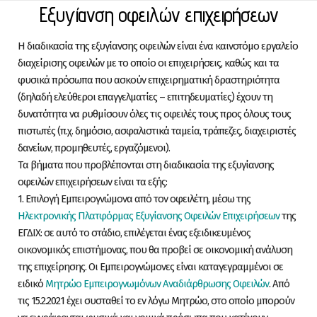
Skip to content
Εξυγίανση οφειλών επιχειρήσεων
Η διαδικασία της εξυγίανσης οφειλών είναι ένα καινοτόμο εργαλείο
διαχείρισης οφειλών με το οποίο οι επιχειρήσεις, καθώς και τα
φυσικά πρόσωπα που ασκούν επιχειρηματική δραστηριότητα
(δηλαδή ελεύθεροι επαγγελματίες – επιτηδευματίες) έχουν τη
δυνατότητα να ρυθμίσουν όλες τις οφειλές τους προς όλους τους
πιστωτές (π.χ. δημόσιο, ασφαλιστικά ταμεία, τράπεζες, διαχειριστές
δανείων, προμηθευτές, εργαζόμενοι).
Tα βήματα που προβλέπονται στη διαδικασία της εξυγίανσης
οφειλών επιχειρήσεων είναι τα εξής:
1. Επιλογή Εμπειρογνώμονα από τον οφειλέτη, μέσω της
Ηλεκτρονικής Πλατφόρμας Εξυγίανσης Οφειλών Επιχειρήσεων
της
ΕΓΔΙΧ: σε αυτό το στάδιο, επιλέγεται ένας εξειδικευμένος
οικονομικός επιστήμονας, που θα προβεί σε οικονομική ανάλυση
της επιχείρησης. Οι Εμπειρογνώμονες είναι καταγεγραμμένοι σε
ειδικό
Μητρώο Εμπειρογνωμόνων Αναδιάρθρωσης Οφειλών
. Από
τις 15.2.2021 έχει συσταθεί το εν λόγω Μητρώο, στο οποίο μπορούν