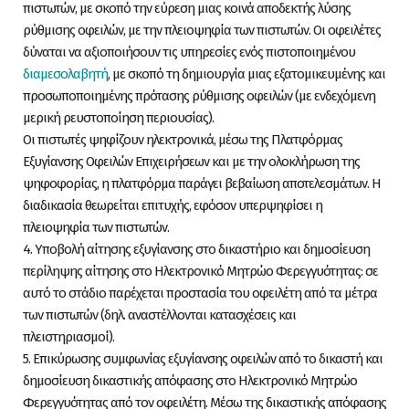
πιστωτών, με σκοπό την εύρεση μιας κοινά αποδεκτής λύσης
ρύθμισης οφειλών, με την πλειοψηφία των πιστωτών. Οι οφειλέτες
δύναται να αξιοποιήσουν τις υπηρεσίες ενός πιστοποιημένου
διαμεσολαβητή
, με σκοπό τη δημιουργία μιας εξατομικευμένης και
προσωποποιημένης πρότασης ρύθμισης οφειλών (με ενδεχόμενη
μερική ρευστοποίηση περιουσίας).
Οι πιστωτές ψηφίζουν ηλεκτρονικά, μέσω της Πλατφόρμας
Εξυγίανσης Οφειλών Επιχειρήσεων και με την ολοκλήρωση της
ψηφοφορίας, η πλατφόρμα παράγει βεβαίωση αποτελεσμάτων. Η
διαδικασία θεωρείται επιτυχής, εφόσον υπερψηφίσει η
πλειοψηφία των πιστωτών.
4. Υποβολή αίτησης εξυγίανσης στο δικαστήριο και δημοσίευση
περίληψης αίτησης στο Ηλεκτρονικό Μητρώο Φερεγγυότητας: σε
αυτό το στάδιο παρέχεται προστασία του οφειλέτη από τα μέτρα
των πιστωτών (δηλ. αναστέλλονται κατασχέσεις και
πλειστηριασμοί).
5. Επικύρωσης συμφωνίας εξυγίανσης οφειλών από το δικαστή και
δημοσίευση δικαστικής απόφασης στο Ηλεκτρονικό Μητρώο
Φερεγγυότητας από τον οφειλέτη. Μέσω της δικαστικής απόφασης