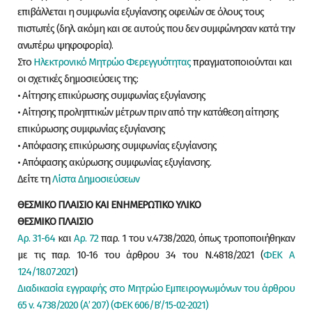
επιβάλλεται η συμφωνία εξυγίανσης οφειλών σε όλους τους
πιστωτές (δηλ. ακόμη και σε αυτούς που δεν συμφώνησαν κατά την
ανωτέρω ψηφοφορία).
Στο
Ηλεκτρονικό Μητρώο Φερεγγυότητας
πραγματοποιούνται και
οι σχετικές δημοσιεύσεις της:
• Αίτησης επικύρωσης συμφωνίας εξυγίανσης
• Αίτησης προληπτικών μέτρων πριν από την κατάθεση αίτησης
επικύρωσης συμφωνίας εξυγίανσης
• Απόφασης επικύρωσης συμφωνίας εξυγίανσης
• Απόφασης ακύρωσης συμφωνίας εξυγίανσης.
Δείτε τη
Λίστα Δημοσιεύσεων
ΘΕΣΜΙΚΟ ΠΛΑΙΣΙΟ ΚΑΙ ΕΝΗΜΕΡΩΤΙΚΟ ΥΛΙΚΟ
ΘΕΣΜΙΚΟ ΠΛΑΙΣΙΟ
Αρ. 31-64
και
Αρ. 72
παρ. 1 του ν.4738/2020, όπως τροποποιήθηκαν
με τις παρ. 10-16 του άρθρου 34 του Ν.4818/2021 (
ΦΕΚ Α
124/18.07.2021
)
Διαδικασία εγγραφής στο Μητρώο Εμπειρογνωμόνων του άρθρου
65 ν. 4738/2020 (Α’ 207) (ΦΕΚ 606/Β’/15-02-2021)