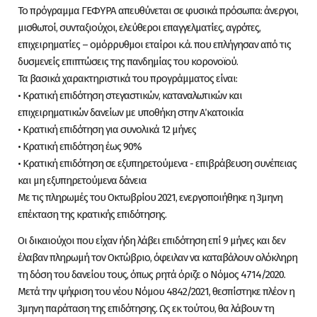
Το πρόγραμμα ΓΕΦΥΡΑ απευθύνεται σε φυσικά πρόσωπα: άνεργοι,
μισθωτοί, συνταξιούχοι, ελεύθεροι επαγγελματίες, αγρότες,
επιχειρηματίες – ομόρρυθμοι εταίροι κ.ά. που επλήγησαν από τις
δυσμενείς επιπτώσεις της πανδημίας του κορονοϊού.
Τα βασικά χαρακτηριστικά του προγράμματος είναι:
• Κρατική επιδότηση στεγαστικών, καταναλωτικών και
επιχειρηματικών δανείων με υποθήκη στην Α΄ κατοικία
• Κρατική επιδότηση για συνολικά 12 μήνες
• Κρατική επιδότηση έως 90%
• Κρατική επιδότηση σε εξυπηρετούμενα - επιβράβευση συνέπειας
και μη εξυπηρετούμενα δάνεια
Με τις πληρωμές του Οκτωβρίου 2021, ενεργοποιήθηκε η 3μηνη
επέκταση της κρατικής επιδότησης.
Οι δικαιούχοι που είχαν ήδη λάβει επιδότηση επί 9 μήνες και δεν
έλαβαν πληρωμή τον Οκτώβριο, όφειλαν να καταβάλουν ολόκληρη
τη δόση του δανείου τους, όπως ρητά όριζε ο Νόμος 4714/2020.
Μετά την ψήφιση του νέου Νόμου 4842/2021, θεσπίστηκε πλέον η
3μηνη παράταση της επιδότησης. Ως εκ τούτου, θα λάβουν τη