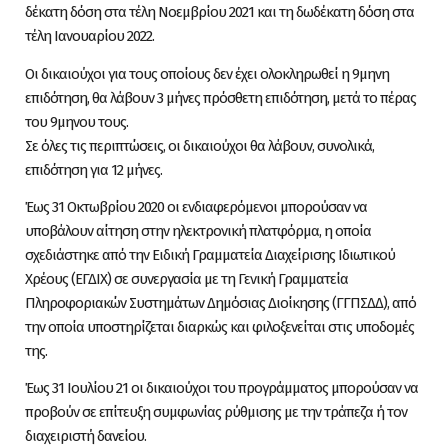
δέκατη δόση στα τέλη Νοεμβρίου 2021 και τη δωδέκατη δόση στα
τέλη Ιανουαρίου 2022.
Οι δικαιούχοι για τους οποίους δεν έχει ολοκληρωθεί η 9μηνη
επιδότηση, θα λάβουν 3 μήνες πρόσθετη επιδότηση, μετά το πέρας
του 9μηνου τους.
Σε όλες τις περιπτώσεις, οι δικαιούχοι θα λάβουν, συνολικά,
επιδότηση για 12 μήνες.
Έως 31 Οκτωβρίου 2020 οι ενδιαφερόμενοι μπορούσαν να
υποβάλουν αίτηση στην ηλεκτρονική πλατφόρμα, η οποία
σχεδιάστηκε από την Ειδική Γραμματεία Διαχείρισης Ιδιωτικού
Χρέους (ΕΓΔΙΧ) σε συνεργασία με τη Γενική Γραμματεία
Πληροφοριακών Συστημάτων Δημόσιας Διοίκησης (ΓΓΠΣΔΔ), από
την οποία υποστηρίζεται διαρκώς και φιλοξενείται στις υποδομές
της.
Έως 31 Ιουλίου 21 οι δικαιούχοι του προγράμματος μπορούσαν να
προβούν σε επίτευξη συμφωνίας ρύθμισης με την τράπεζα ή τον
διαχειριστή δανείου.