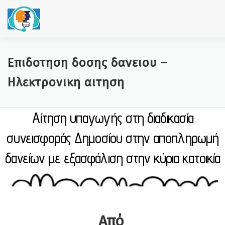
Skip to content
Επιδοτηση δοσης δανειου –
Ηλεκτρονικη αιτηση
Αίτηση υπαγωγής στη διαδικασία
συνεισφοράς Δημοσίου στην αποπληρωμή
δανείων με εξασφάλιση στην κύρια κατοικία
"You only live once,
lick the bowl"
Από