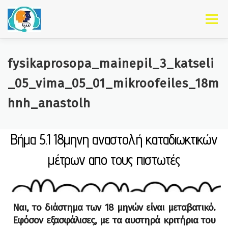
Skip to content
Menu
fysikaprosopa_mainepil_3_katseli
_05_vima_05_01_mikroofeiles_18m
hnh_anastolh
Βήμα 5.1 18μηνη αναστολή καταδιωκτικών
μέτρων απο τους πιστωτές
"You only live once,
Ναι, το διάστημα των 18 μηνών είναι μεταβατικό.
Εφόσον εξασφάλισες, με τα αυστηρά κριτήρια του