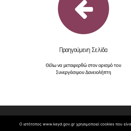
Προηγούμενη Σελίδα
Θέλω να μεταφερθώ στον ορισμό του
Συνεργάσιμου Δανειολήπτη
Ο ιστότοπος www.keyd.gov.gr χρησιμοποιεί cookies που είνα