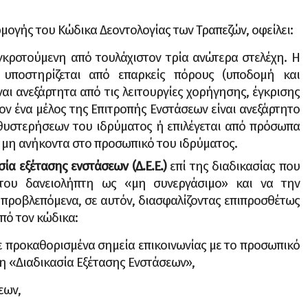
only live once, lick the
μογής του Kώδικα Δεοντολογίας των Τραπεζών, οφείλει:
κροτούμενη από τουλάχιστον τρία ανώτερα στελέχη. Η
 υποστηρίζεται από επαρκείς πόρους (υποδομή και
ναι ανεξάρτητα από τις λειτουργίες χορήγησης, έγκρισης
ον ένα μέλος της Επιτροπής Ενστάσεων είναι ανεξάρτητο
αθυστερήσεων του ιδρύματος ή επιλέγεται από πρόσωπα
η) μη ανήκοντα στο προσωπικό του ιδρύματος.
ία εξέτασης ενστάσεων (Δ.Ε.Ε.)
επί της διαδικασίας που
του δανειολήπτη ως «μη συνεργάσιμο» και να την
 προβλεπόμενα, σε αυτόν, διασφαλίζοντας επιπροσθέτως
πό τον κώδικα:
ροκαθορισμένα σημεία επικοινωνίας με το προσωπικό
τη «Διαδικασία Εξέτασης Ενστάσεων»,
εων,