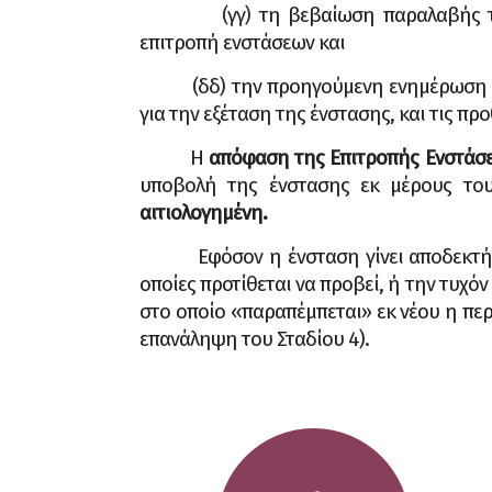
(γγ) τη βεβαίωση παραλαβής των ε
επιτροπή ενστάσεων και
(δδ) την προηγούμενη ενημέρωση για 
για την εξέταση της ένστασης, και τις πρ
Η
απόφαση της Επιτροπής Ενστάσεων
υποβολή της ένστασης εκ μέρους το
αιτιολογημένη.
Εφόσον η ένσταση γίνει αποδεκτή, το 
οποίες προτίθεται να προβεί, ή την τυχό
στο οποίο «παραπέμπεται» εκ νέου η περ
επανάληψη του Σταδίου 4).