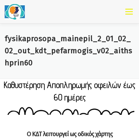
Skip to content
Menu
fysikaprosopa_mainepil_2_01_02_
02_out_kdt_pefarmogis_v02_aiths
hprin60
Καθυστέρηση Αποπληρωμής οφειλών έως
60 ημέρες
"You only live once,
lick the bowl"
Ο
ΚΔΤ
λειτουργεί
ως
οδικός
χάρτης