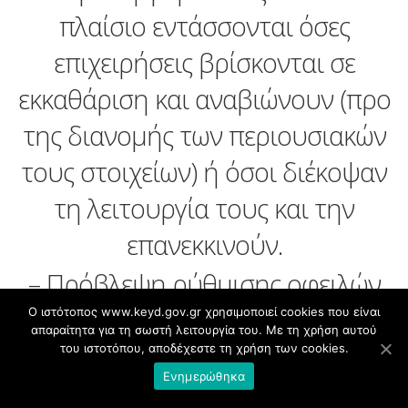
πλαίσιο εντάσσονται όσες
επιχειρήσεις βρίσκονται σε
εκκαθάριση και αναβιώνουν (προ
της διανομής των περιουσιακών
τους στοιχείων) ή όσοι διέκοψαν
τη λειτουργία τους και την
επανεκκινούν.
– Πρόβλεψη ρύθμισης οφειλών
Ο ιστότοπος www.keyd.gov.gr χρησιμοποιεί cookies που είναι
με το Δημόσιο και τα Ασφ.Ταμεία
απαραίτητα για τη σωστή λειτουργία του. Με τη χρήση αυτού
του ιστοτόπου, αποδέχεστε τη χρήση των cookies.
υπάρχει και για τους ελεύθερους
Ενημερώθηκα
επαγγελματίες, ακόμα και αν