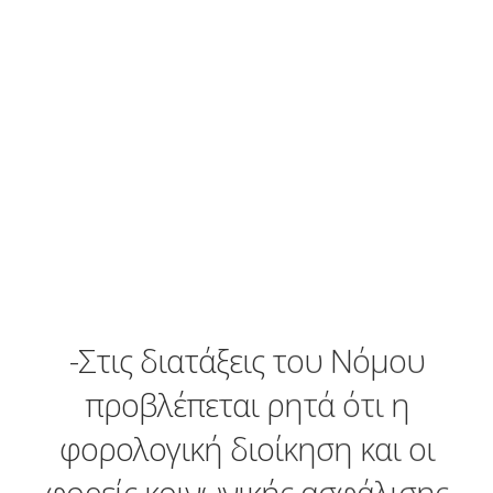
πιστωτές της, δηλαδή τους
ιδιώτες, τις Τράπεζες, το Δημόσιο
και τα Ταμεία, η οποία κάλλιστα
μπορεί να περιλαμβάνει γενναίες
μειώσεις επιτοκίων, επιμηκύνσεις
περιόδου αποπληρωμής, πάγωμα
και διαγραφές οφειλών
-Στις διατάξεις του Νόμου
προβλέπεται ρητά ότι η
φορολογική διοίκηση και οι
φορείς κοινωνικής ασφάλισης