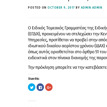
POSTED ON
OCTOBER 9, 2017
BY
ADMIN ADMIN
Ο Ειδικός Τομεακός Γραμματέας της Ειδική
(ΕΓΔΙΧ), προκειμένου να στελεχώσει την Κε
Υπηρεσίες, προτίθεται να προβεί στην απ
ιδιωτικού δικαίου αορίστου χρόνου (ΙΔΑΧ
όπως αυτός οριοθετείται στο άρθρο 51 του 
ενδεικτικά στον πίνακα διανομής της παρ
Την πρόκληση μπορείτε να την κατεβάσετε
Share this:
C
C
C
l
l
l
i
i
i
c
c
c
k
k
k
t
t
t
o
o
o
s
s
s