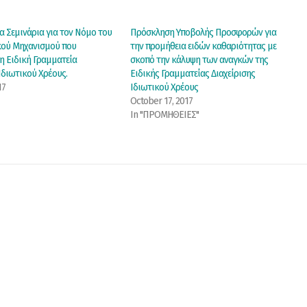
α Σεμινάρια για τον Νόμο του
Πρόσκληση Υποβολής Προσφορών για
κού Μηχανισμού που
την προμήθεια ειδών καθαριότητας με
η Ειδική Γραμματεία
σκοπό την κάλυψη των αναγκών της
Ιδιωτικού Χρέους.
Ειδικής Γραμματείας Διαχείρισης
17
Ιδιωτικού Χρέους
October 17, 2017
In "ΠΡΟΜΗΘΕΙΕΣ"