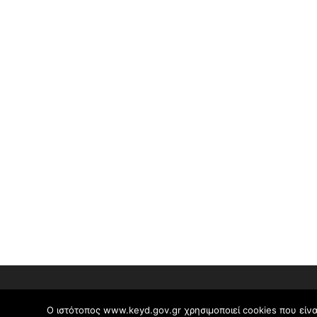
Ο ιστότοπος www.keyd.gov.gr χρησιμοποιεί cookies που είνα