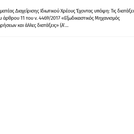
ματέας Διαχείρισης Ιδιωτικού Χρέους Έχοντας υπόψη: Τις διατάξει
υ άρθρου 11 του ν. 4469/2017 «Εξωδικαστικός Μηχανισμός
ήσεων και άλλες διατάξεις» (Α΄ …