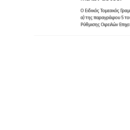
Ο Ειδικός Τομεακός Γραμ
α) της παραγράφου 5 το
Ρύθμισης Οφειλών Επιχειρ