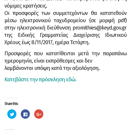
νόμιμες κρατήσεις.
Οι προσφορές των συμμετεχόντων θα κατατεθούν
μέσω ηλεκτρονικού ταχυδρομείου (σε μορφή
pdf)
στην ηλεκτρονική διεύθυνση promithies@keyd.gov.gr
της Ειδικής Γραμματείας Διαχείρισης
Ιδιωτικού
Χρέους έως 8/11/2017, ημέρα Τετάρτη.
Προσφορές που κατατίθενται μετά την παραπάνω
ημερομηνία, είναι εκπρόθεσμες και δεν
λαμβάνονται υπόψη κατά την αξιολόγηση.
Κατεβάστε την πρόσκληση εδώ.
Share this:
C
C
C
l
l
l
i
i
i
c
c
c
k
k
k
t
t
t