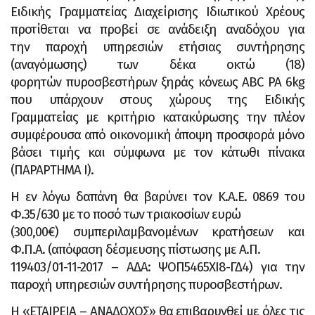
Ειδικής
Γραμματείας Διαχείρισης Ιδιωτικού Χρέους
προτίθεται να προβεί σε ανάδειξη αναδόχου για
την
παροχή υπηρεσιών ετήσιας συντήρησης
(αναγόμωσης) των δέκα οκτώ (18)
φορητών
πυροσβεστήρων ξηράς κόνεως ABC PA 6kg
που υπάρχουν στους χώρους της Ειδικής
Γραμματείας
με κριτήριο κατακύρωσης την πλέον
συμφέρουσα από οικονομική άποψη προσφορά μόνο
βάσει
τιμής και σύμφωνα με τον κάτωθι πίνακα
(ΠΑΡΑΡΤΗΜΑ Ι).
Η εν λόγω δαπάνη θα βαρύνει τον Κ.Α.Ε. 0869 του
Φ.35/630 με το ποσό των τριακοσίων ευρώ
(300,00€) συμπεριλαμβανομένων κρατήσεων και
Φ.Π.Α. (απόφαση δέσμευσης πίστωσης με Α.Π.
119403/01-11-2017 – ΑΔΑ: ΨΟΠ5465ΧΙ8-ΓΔ4) για την
παροχή υπηρεσιών συντήρησης
πυροσβεστήρων.
Η «ΕΤΑΙΡΕΙΑ – ΑΝΑΔΟΧΟΣ» θα επιβαρυνθεί με όλες τις