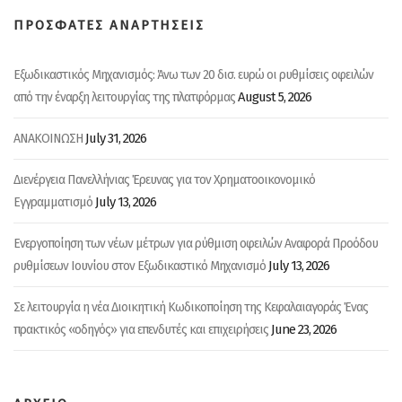
w
e
w
w
w
w
i
w
i
ΠΡΟΣΦΑΤΕΣ ΑΝΑΡΤΗΣΕΙΣ
n
i
n
d
n
d
o
d
o
w
o
w
Εξωδικαστικός Μηχανισμός: Άνω των 20 δισ. ευρώ οι ρυθμίσεις οφειλών
)
w
)
)
August 5, 2026
από την έναρξη λειτουργίας της πλατφόρμας
July 31, 2026
ΑΝΑΚΟΙΝΩΣΗ
Διενέργεια Πανελλήνιας Έρευνας για τον Χρηματοοικονομικό
July 13, 2026
Εγγραμματισμό
Ενεργοποίηση των νέων μέτρων για ρύθμιση οφειλών Αναφορά Προόδου
July 13, 2026
ρυθμίσεων Ιουνίου στον Εξωδικαστικό Μηχανισμό
Σε λειτουργία η νέα Διοικητική Κωδικοποίηση της Κεφαλαιαγοράς Ένας
June 23, 2026
πρακτικός «οδηγός» για επενδυτές και επιχειρήσεις