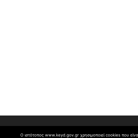
Ο ιστότοπος www.keyd.gov.gr χρησιμοποιεί cookies που είνα