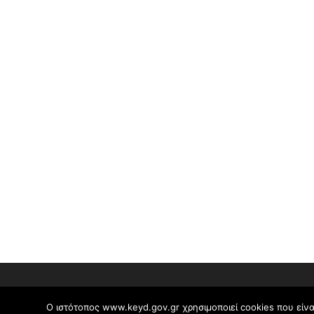
Ο ιστότοπος www.keyd.gov.gr χρησιμοποιεί cookies που είνα