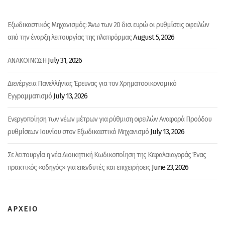
n
i
n
d
n
d
o
d
o
w
o
w
Εξωδικαστικός Μηχανισμός: Άνω των 20 δισ. ευρώ οι ρυθμίσεις οφειλών
)
w
)
)
August 5, 2026
από την έναρξη λειτουργίας της πλατφόρμας
July 31, 2026
ΑΝΑΚΟΙΝΩΣΗ
Διενέργεια Πανελλήνιας Έρευνας για τον Χρηματοοικονομικό
July 13, 2026
Εγγραμματισμό
Ενεργοποίηση των νέων μέτρων για ρύθμιση οφειλών Αναφορά Προόδου
July 13, 2026
ρυθμίσεων Ιουνίου στον Εξωδικαστικό Μηχανισμό
Σε λειτουργία η νέα Διοικητική Κωδικοποίηση της Κεφαλαιαγοράς Ένας
June 23, 2026
πρακτικός «οδηγός» για επενδυτές και επιχειρήσεις
ΑΡΧΕΙΟ