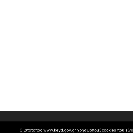
Ο ιστότοπος www.keyd.gov.gr χρησιμοποιεί cookies που είνα