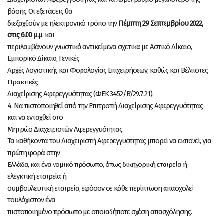
βάσης. Οι εξετάσεις θα
διεξαχθούν με ηλεκτρονικό τρόπο την
Πέμπτη 29 Σεπτεμβρίου 2022,
στις 6.00 μ.μ
.
και
περιλαμβάνουν γνωστικά αντικείμενα σχετικά με Αστικό Δίκαιο,
Εμπορικό Δίκαιο, Γενικές
Αρχές Λογιστικής και Φορολογίας Επιχειρήσεων, καθώς και Βέλτιστες
Πρακτικές
Διαχείρισης Αφερεγγυότητας (ΦΕΚ 3452/Β΄/29.7.21).
4. Να πιστοποιηθεί από την Επιτροπή Διαχείρισης Αφερεγγυότητας
και να ενταχθεί στο
Μητρώο Διαχειριστών Αφερεγγυότητας.
Τα καθήκοντα του Διαχειριστή Αφερεγγυότητας μπορεί να εκπονεί, για
πρώτη φορά στην
Ελλάδα, και ένα νομικό πρόσωπο, όπως δικηγορική εταιρεία ή
ελεγκτική εταιρεία ή
συμβουλευτική εταιρεία, εφόσον σε κάθε περίπτωση απασχολεί
τουλάχιστον ένα
πιστοποιημένο πρόσωπο με οποιαδήποτε σχέση απασχόλησης.