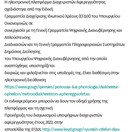
Η ηλεκτρονική πλατφόρμα Διαχειριστών Αφερεγγυότητας
σχεδιάστηκε από την Ειδική
Γραμματεία Διαχείρισης Ιδιωτικού Χρέους (ΕΓΔΙΧ) του Υπουργείου
Οικονομικών, σε
συνεργασία με τη Γενική Γραμματεία Ψηφιακής Διακυβέρνησης και
Απλούστευσης
Διαδικασιών και τη Γενική Γραμματεία Πληροφοριακών Συστημάτων
Δημόσιας Διοίκησης
του Υπουργείου Ψηφιακής Διακυβέρνησης, από την οποία
αναπτύχθηκε, υποστηρίζεται
διαρκώς και φιλοξενείται στις υποδομές της. Είναι διαθέσιμη στην
ηλεκτρονική διεύθυνση:
https://www.gov.gr/ipiresies/periousia-kai-phorologia/diakheirise-
opheilon/metroodiakheiriston-apheregguotetas
Οι ενδιαφερόμενοι μπορούν να δουν τον οδηγό χρήσης της
πλατφόρμας και τη σχετική
Προκήρυξη του διαγωνισμού υποψήφιων διαχειριστών
αφερεγγυότητας έτους 2022, στην
ιστοσελίδα της ΕΓΔΙΧ,
http://www.keyd.gov.gr/ryumish-ofeilvn-diax-