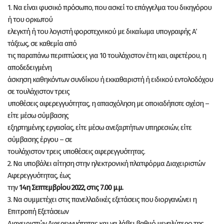
1. Να είναι φυσικό πρόσωπο, που ασκεί το επάγγελμα του δικηγόρου
ή του ορκωτού
ελεγκτή ή του λογιστή φοροτεχνικού με δικαίωμα υπογραφής Α΄
τάξεως, σε καθεμία από
τις παραπάνω περιπτώσεις για 10 τουλάχιστον έτη και, αφετέρου, η
αποδεδειγμένη
άσκηση καθηκόντων συνδίκου ή εκκαθαριστή ή ειδικού εντολοδόχου
σε τουλάχιστον τρεις
υποθέσεις αφερεγγυότητας, η απασχόληση με οποιαδήποτε σχέση –
είτε μέσω σύμβασης
εξηρτημένης εργασίας, είτε μέσω ανεξαρτήτων υπηρεσιών, είτε
σύμβασης έργου – σε
τουλάχιστον τρεις υποθέσεις αφερεγγυότητας.
2. Να υποβάλει αίτηση στην ηλεκτρονική πλατφόρμα Διαχειριστών
Αφερεγγυότητας, έως
την
14
η
Σεπτεμβρίου 2022, στις 7.00 μ.μ.
3. Να συμμετέχει στις πανελλαδικές εξετάσεις που διοργανώνει η
Επιτροπή Εξετάσεων
Διαχειριστών Αφερεγγυότητας και να λάβει βαθμό μεγαλύτερο της