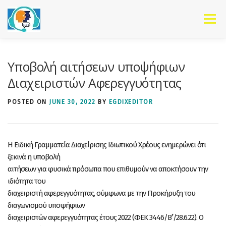
Skip to content
Menu
Υποβολή αιτήσεων υποψήφιων
Διαχειριστών Αφερεγγυότητας
POSTED ON
JUNE 30, 2022
BY
EGDIXEDITOR
Η Ειδική Γραμματεία Διαχείρισης Ιδιωτικού Χρέους ενημερώνει ότι
ξεκινά η υποβολή
αιτήσεων για φυσικά πρόσωπα που επιθυμούν να αποκτήσουν την
ιδιότητα του
διαχειριστή αφερεγγυότητας, σύμφωνα με την Προκήρυξη του
διαγωνισμού υποψήφιων
διαχειριστών αφερεγγυότητας έτους 2022 (ΦΕΚ 3446/Β’΄/28.6.22). Ο